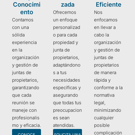
Conocimi
zada
Eficiente
ento
Ofrecemos
Nos
Contamos
un enfoque
enfocamos
con una
personalizad
en llevar a
sólida
o para cada
cabo la
experiencia
propiedad y
organización
en la
junta de
y gestión de
organización
propietarios,
juntas de
y gestión de
adaptándono
propietarios
juntas de
s a tus
de manera
propietarios,
necesidades
rápida y
garantizando
específicas y
conforme a la
que cada
asegurando
normativa
reunión se
que todas tus
legal,
maneje con
preocupacion
minimizando
profesionalis
es sean
cualquier
mo y eficacia.
atendidas.
posible
complicación
CONOCE
SOLICITA UNA