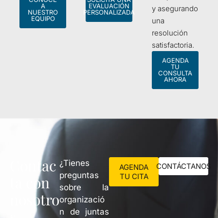
A
EVALUACIÓN
y asegurando
NUESTRO
PERSONALIZADA
EQUIPO
una
resolución
satisfactoria.
AGENDA
TU
CONSULTA
AHORA
Contac
¿Tienes
CONTÁCTANOS
AGENDA
preguntas
TU CITA
ta con
sobre la
nosotro
organizació
s
n de juntas