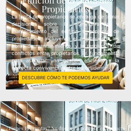
Función de la Junta de
Propietarios
La junta de propietarios se encarga de tomar
decisiones sobre la administración y
mantenimiento del edificio o conjunto de
propiedades, incluyendo el presupuesto, las
obras de mantenimiento, y la resolución de
conflictos entre propietarios. Es fundamental
para asegurar una gestión eficiente y la
correcta convivencia entre los residentes.
DESCUBRE CÓMO TE PODEMOS AYUDAR
¿Tienes Preguntas? No dudes en ponerte en contacto