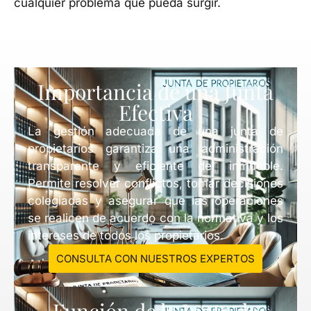
cualquier problema que pueda surgir.
Importancia de una Junta
Efectiva
La gestión adecuada de una junta de
propietarios garantiza una administración
transparente y eficiente del inmueble.
Permite resolver conflictos, tomar decisiones
colegiadas y asegurar que las operaciones
se realicen de acuerdo con la normativa y los
intereses de todos los propietarios.
CONSULTA CON NUESTROS EXPERTOS